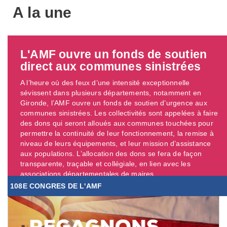
A la une
L'AMF ouvre un fonds de soutien
direct aux communes sinistrées
A l’heure où des feux d’une intensité exceptionnelle
sévissent dans plusieurs départements, notamment en
Gironde, l’AMF ouvre un fonds de soutien d’urgence aux
communes sinistrées. Les collectivités sont appelées à faire
des dons qui seront alloués aux communes touchées pour
permettre la continuité de leur fonctionnement, la remise à
niveau de leurs équipements, et leur mission d’assistance
aux populations. L’allocation des dons se fera de façon
transparente, traçable et collégiale, en lien avec les
associations départementales de maires. ...
108E CONGRES DE L'AMF