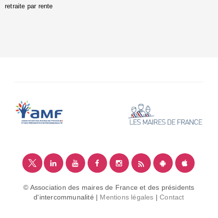
retraite par rente
i
é
:
m
© Association des maires de France et des présidents
d'intercommunalité |
Mentions légales
|
Contact