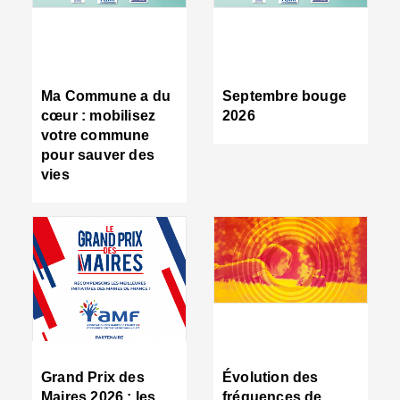
R
d
tr
d
c
Ma Commune a du
Septembre bouge
:
cœur : mobilisez
2026
s
votre commune
s
pour sauver des
s
vies
n
d
■
S
m
:
u
s
i
e
C
■
Grand Prix des
Évolution des
C
Maires 2026 : les
fréquences de