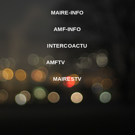
MAIRE-INFO
m
AMF-INFO
e
p
INTERCOACTU
d
M
AMFTV
d
F
MAIRESTV
e
l
m
d
r
d
m
e
d
é