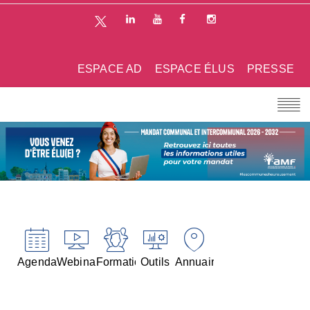
ESPACE AD
ESPACE ÉLUS
PRESSE
Agenda
Webinaires
Formations
Outils
Annuaires