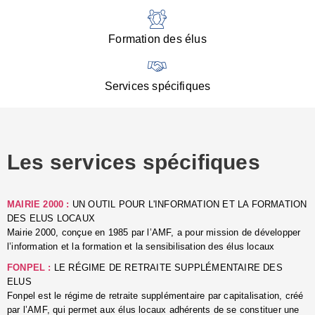
:
d
l
Formation des élus
C
■
N
Services spécifiques
:
s
u
p
e
Les services spécifiques
p
■
C
p
MAIRIE 2000 :
UN OUTIL POUR L'INFORMATION ET LA FORMATION
l
DES ELUS LOCAUX
r
Mairie 2000, conçue en 1985 par l’AMF, a pour mission de développer
d
l’information et la formation et la sensibilisation des élus locaux
l
FONPEL :
LE RÉGIME DE RETRAITE SUPPLÉMENTAIRE DES
p
ELUS
■
Fonpel est le régime de retraite supplémentaire par capitalisation, créé
L
par l’AMF, qui permet aux élus locaux adhérents de se constituer une
e