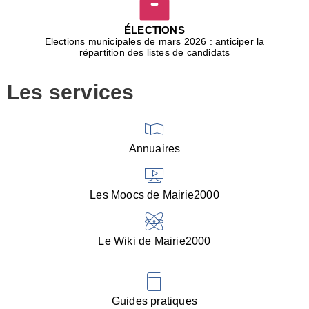
D
j
ÉLECTIONS
b
Elections municipales de mars 2026 : anticiper la
r
répartition des listes de candidats
u
m
Les services
p
■
V
l
V
Annuaires
(
d
C
Les Moocs de Mairie2000
d
s
i
Le Wiki de Mairie2000
■
P
d
l
d
Guides pratiques