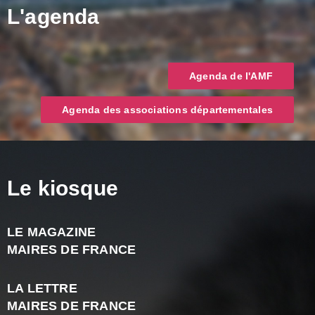
L'agenda
Agenda de l'AMF
Agenda des associations départementales
Le kiosque
LE MAGAZINE
J
MAIRES DE FRANCE
A
2
LA LETTRE
-
MAIRES DE FRANCE
N