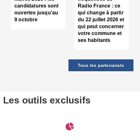
d
candidatures sont
Radio France : ce
c
ouvertes jusqu'au
qui change à partir
d
9 octobre
du 22 juillet 2026 et
l
qui peut concerner
P
votre commune et
d
ses habitants
:
c
d
r
Tous les partenariats
s
l
h
■
S
D
Les outils exclusifs
V
m
d
S
M
e