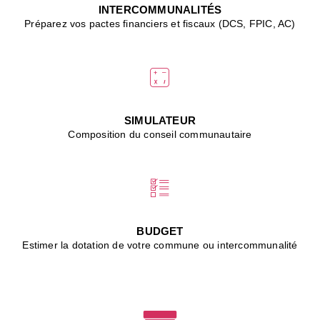
J
INTERCOMMUNALITÉS
(
Préparez vos pactes financiers et fiscaux (DCS, FPIC, AC)
i
u
vi
d
"
p
s
SIMULATEUR
"
Composition du conseil communautaire
■
L
B
:
l
é
c
BUDGET
l
Estimer la dotation de votre commune ou intercommunalité
f
d
c
m
■