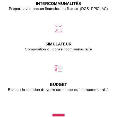
J
INTERCOMMUNALITÉS
(
Préparez vos pactes financiers et fiscaux (DCS, FPIC, AC)
i
u
vi
d
"
p
s
SIMULATEUR
"
Composition du conseil communautaire
■
L
B
:
l
é
c
BUDGET
l
Estimer la dotation de votre commune ou intercommunalité
f
d
c
m
■