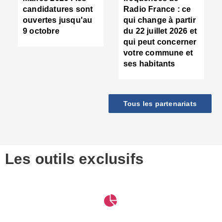
d
candidatures sont
Radio France : ce
c
ouvertes jusqu'au
qui change à partir
d
9 octobre
du 22 juillet 2026 et
l
qui peut concerner
P
votre commune et
d
ses habitants
:
c
d
r
Tous les partenariats
s
l
h
■
S
D
Les outils exclusifs
V
m
d
S
M
e