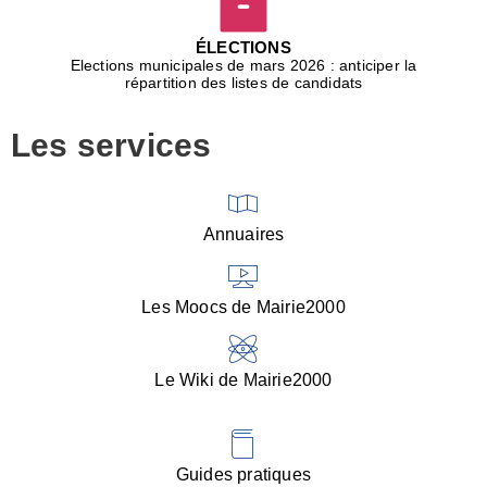
D
j
ÉLECTIONS
b
Elections municipales de mars 2026 : anticiper la
r
répartition des listes de candidats
u
m
Les services
p
■
V
l
V
Annuaires
(
d
C
Les Moocs de Mairie2000
d
s
i
Le Wiki de Mairie2000
■
P
d
l
d
Guides pratiques