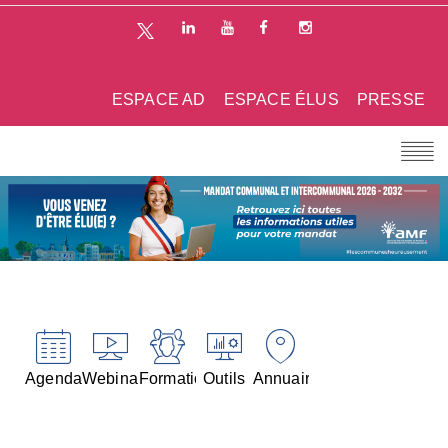
ESPACE AD
ESPACE ÉLUS
PRESSE
Agenda
Webinaires
Formations
Outils
Annuaires