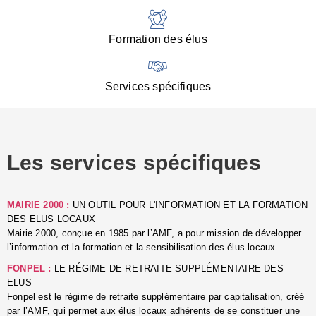
:
d
l
Formation des élus
C
■
N
Services spécifiques
:
s
u
p
e
Les services spécifiques
p
■
C
p
MAIRIE 2000 :
UN OUTIL POUR L'INFORMATION ET LA FORMATION
l
DES ELUS LOCAUX
r
Mairie 2000, conçue en 1985 par l’AMF, a pour mission de développer
d
l’information et la formation et la sensibilisation des élus locaux
l
FONPEL :
LE RÉGIME DE RETRAITE SUPPLÉMENTAIRE DES
p
ELUS
■
Fonpel est le régime de retraite supplémentaire par capitalisation, créé
L
par l’AMF, qui permet aux élus locaux adhérents de se constituer une
e