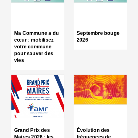
R
d
tr
d
c
Ma Commune a du
Septembre bouge
:
cœur : mobilisez
2026
s
votre commune
s
pour sauver des
s
vies
n
d
■
S
m
:
u
s
i
e
C
■
Grand Prix des
Évolution des
C
Maires 2026 : les
fréquences de