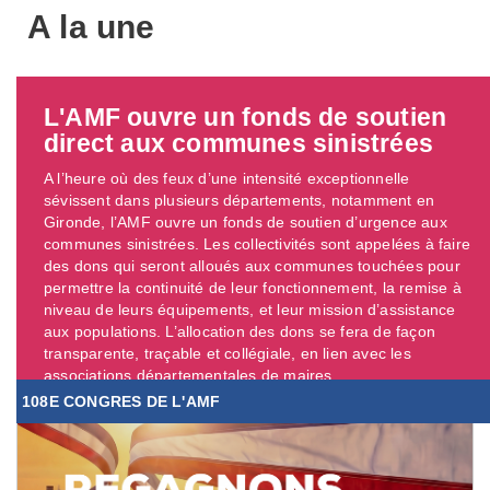
A la une
L'AMF ouvre un fonds de soutien
direct aux communes sinistrées
A l’heure où des feux d’une intensité exceptionnelle
sévissent dans plusieurs départements, notamment en
Gironde, l’AMF ouvre un fonds de soutien d’urgence aux
communes sinistrées. Les collectivités sont appelées à faire
des dons qui seront alloués aux communes touchées pour
permettre la continuité de leur fonctionnement, la remise à
niveau de leurs équipements, et leur mission d’assistance
aux populations. L’allocation des dons se fera de façon
transparente, traçable et collégiale, en lien avec les
associations départementales de maires. ...
108E CONGRES DE L'AMF