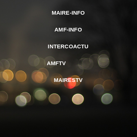
MAIRE-INFO
m
AMF-INFO
e
p
INTERCOACTU
d
M
AMFTV
d
F
MAIRESTV
e
l
m
d
r
d
m
e
d
é