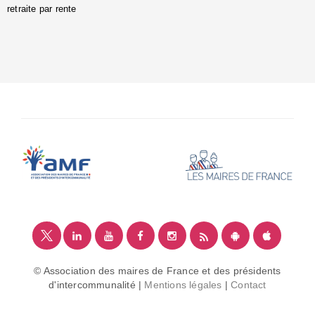
retraite par rente
i
é
:
m
© Association des maires de France et des présidents
d'intercommunalité |
Mentions légales
|
Contact