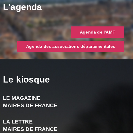
L'agenda
Agenda de l'AMF
Agenda des associations départementales
Le kiosque
LE MAGAZINE
J
MAIRES DE FRANCE
A
2
LA LETTRE
-
MAIRES DE FRANCE
N