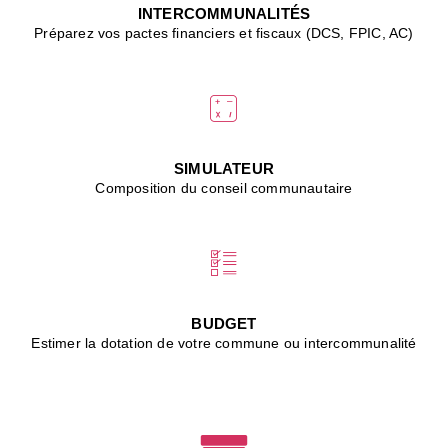
J
INTERCOMMUNALITÉS
(
Préparez vos pactes financiers et fiscaux (DCS, FPIC, AC)
i
u
vi
d
"
p
s
SIMULATEUR
"
Composition du conseil communautaire
■
L
B
:
l
é
c
BUDGET
l
Estimer la dotation de votre commune ou intercommunalité
f
d
c
m
■