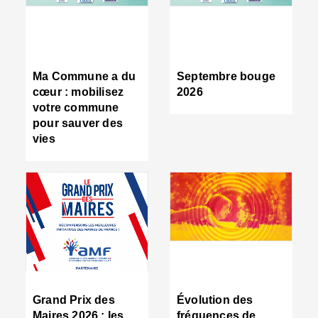
R
d
tr
d
c
Ma Commune a du
Septembre bouge
:
cœur : mobilisez
2026
s
votre commune
s
pour sauver des
s
vies
n
d
■
S
m
:
u
s
i
e
C
■
Grand Prix des
Évolution des
C
Maires 2026 : les
fréquences de