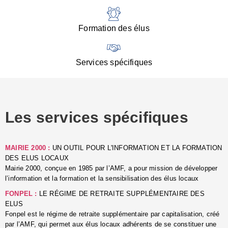
:
d
l
Formation des élus
C
■
N
Services spécifiques
:
s
u
p
e
Les services spécifiques
p
■
C
p
MAIRIE 2000 :
UN OUTIL POUR L'INFORMATION ET LA FORMATION
l
DES ELUS LOCAUX
r
Mairie 2000, conçue en 1985 par l’AMF, a pour mission de développer
d
l’information et la formation et la sensibilisation des élus locaux
l
FONPEL :
LE RÉGIME DE RETRAITE SUPPLÉMENTAIRE DES
p
ELUS
■
Fonpel est le régime de retraite supplémentaire par capitalisation, créé
L
par l’AMF, qui permet aux élus locaux adhérents de se constituer une
e