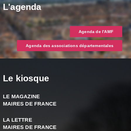
L'agenda
Agenda de l'AMF
Agenda des associations départementales
Le kiosque
LE MAGAZINE
J
MAIRES DE FRANCE
A
2
LA LETTRE
-
MAIRES DE FRANCE
N