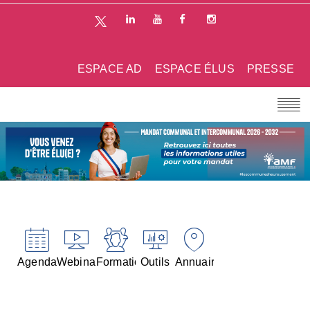
ESPACE AD
ESPACE ÉLUS
PRESSE
Agenda
Webinaires
Formations
Outils
Annuaires