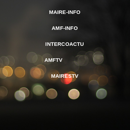
MAIRE-INFO
m
AMF-INFO
e
p
INTERCOACTU
d
M
AMFTV
d
F
MAIRESTV
e
l
m
d
r
d
m
e
d
é