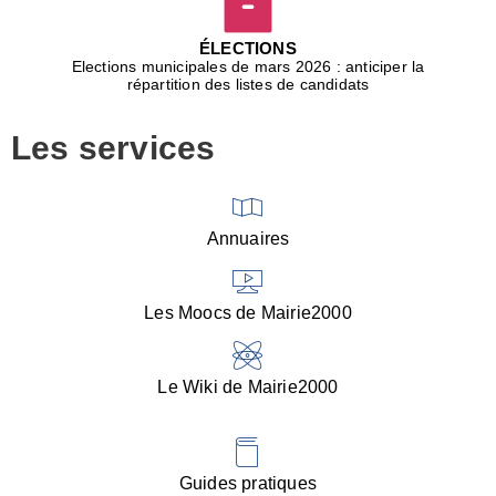
D
j
ÉLECTIONS
b
Elections municipales de mars 2026 : anticiper la
r
répartition des listes de candidats
u
m
Les services
p
■
V
l
V
Annuaires
(
d
C
Les Moocs de Mairie2000
d
s
i
Le Wiki de Mairie2000
■
P
d
l
d
Guides pratiques