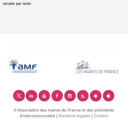
retraite par rente
i
é
:
m
© Association des maires de France et des présidents
d'intercommunalité |
Mentions légales
|
Contact