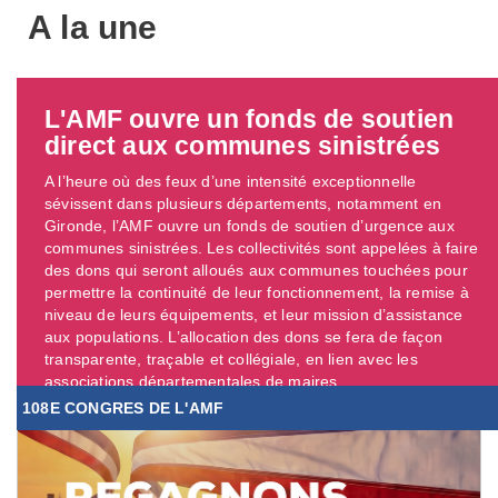
A la une
L'AMF ouvre un fonds de soutien
direct aux communes sinistrées
A l’heure où des feux d’une intensité exceptionnelle
sévissent dans plusieurs départements, notamment en
Gironde, l’AMF ouvre un fonds de soutien d’urgence aux
communes sinistrées. Les collectivités sont appelées à faire
des dons qui seront alloués aux communes touchées pour
permettre la continuité de leur fonctionnement, la remise à
niveau de leurs équipements, et leur mission d’assistance
aux populations. L’allocation des dons se fera de façon
transparente, traçable et collégiale, en lien avec les
associations départementales de maires. ...
108E CONGRES DE L'AMF