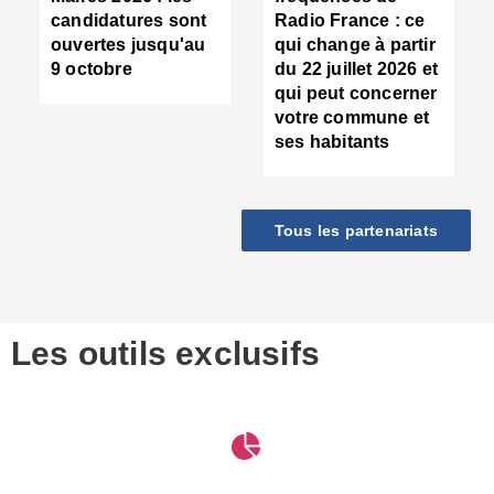
d
candidatures sont
Radio France : ce
c
ouvertes jusqu'au
qui change à partir
d
9 octobre
du 22 juillet 2026 et
l
qui peut concerner
P
votre commune et
d
ses habitants
:
c
d
r
Tous les partenariats
s
l
h
■
S
D
Les outils exclusifs
V
m
d
S
M
e