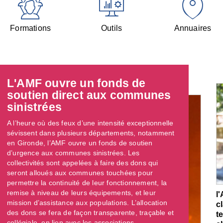
Formations
Outils
Annuaires
L'AMF ouvre un fonds de
soutien direct aux communes
sinistrées
A l’heure où des feux d’une intensité exceptionnelle
sévissent dans plusieurs départements, notamment
en Gironde, l’AMF ouvre un fonds de soutien
d’urgence aux communes sinistrées. Les
collectivités sont appelées à faire des dons qui
seront alloués aux communes touchées pour
permettre la continuité de leur fonctionnement, la
remise à niveau de leurs équipements, et leur
l
mission d’assistance aux populations. L’allocation
c
des dons se fera de façon transparente, traçable et
t
collégiale, en lien avec les associations