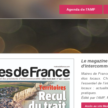
Agenda de l'AMF
Le magazine 
d'intercomm
Maires de France
élus locaux. C
l’essentiel de l’
locaux : actualit
pratiques.
Édité par l’AMF,
Accès au site Mai