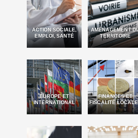
ACTION SOCIALE,
AMÉNAGEMENT D
EMPLOI, SANTÉ
TERRITOIRE
EUROPE ET
FINANCES ET
INTERNATIONAL
FISCALITÉ LOCAL