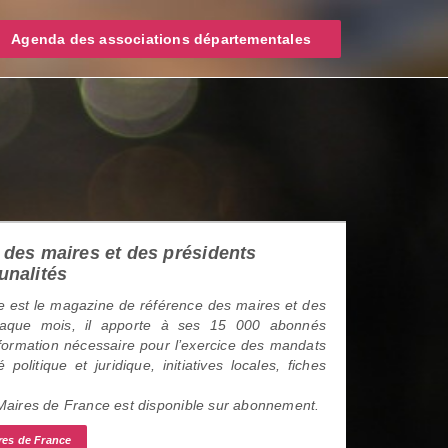
Agenda des associations départementales
des maires et des présidents
unalités
 est le magazine de référence des maires et des
haque mois, il apporte à ses 15 000 abonnés
information nécessaire pour l’exercice des mandats
é politique et juridique, initiatives locales, fiches
 Maires de France est disponible sur abonnement.
res de France