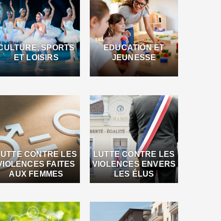
CULTURE, SPORTS
EDUCATION ET
ET LOISIRS
JEUNESSE
LUTTE CONTRE LES
LUTTE CONTRE LES
VIOLENCES FAITES
VIOLENCES ENVERS
AUX FEMMES
LES ÉLUS