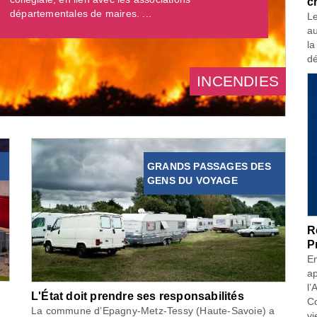
c
départementales de maires. ...
Le
au
la
dé
INCENDIES
GRANDS PASSAGES DES
GENS DU VOYAGE
R
P
En
ap
l’
L'État doit prendre ses responsabilités
Co
La commune d’Epagny-Metz-Tessy (Haute-Savoie) a
vi