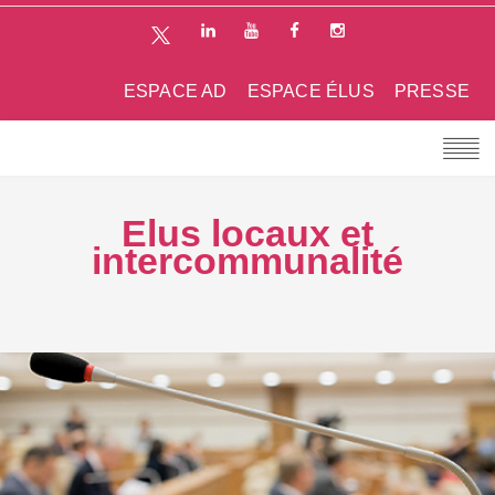
ESPACE AD
ESPACE ÉLUS
PRESSE
Elus locaux et
intercommunalité