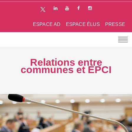
ESPACE AD
ESPACE ÉLUS
PRESSE
Relations entre
communes et EPCI