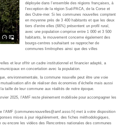
déployée dans l’ensemble des régions françaises, à
l’exception de la région Sud-PACA, de la Corse et
des Outre-mer. Si les communes nouvelles comptent
en moyenne près de 3 400 habitants et que les deux
tiers d’entre elles (66%) présentent un profil rural,
avec une population comprise entre 1 000 et 3 500
habitants, le mouvement concerne également des
bourgs-centres souhaitant se rapprocher de
communes limitrophes ainsi que des villes
 et leur offrir un cadre institutionnel et financier adapté, a
 municipaux en concertation avec la population.
ique, environnementale, la commune nouvelle peut être une voie
 mutualisation afin de réaliser des économies d’échelle mais aussi
 la taille de leur commune aux réalités de notre époque.
janvier 2025, l’AMF reste pleinement mobilisée pour accompagner les
e de l’AMF (communesnouvelles@amf.asso.fr) met à votre disposition
ponses mises à jour régulièrement, des fiches méthodologiques,
le ou encore les vidéos des Rencontres nationales des communes