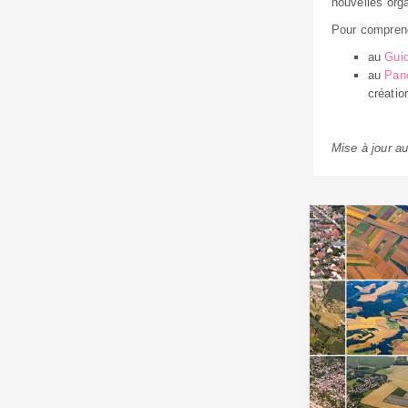
nouvelles org
Pour comprend
au
Guid
au
Pan
créatio
Mise à jour au