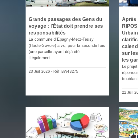
Grands passages des Gens du
Après l
voyage : l’État doit prendre ses
RIPOST
responsabilités
Urbai
La commune d’Epagny-Metz-Tessy
clarifi
(Haute-Savoie) a vu, pour la seconde fois
calend
(une parcelle ayant déjà été
sur le
illégalement...
les ga
Le projet
23 Juil 2026 - Réf: BW43275
réponse
troublant
22 Juil 