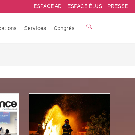
ESPACE AD
ESPACE ÉLUS
PRESSE
cations
Services
Congrès