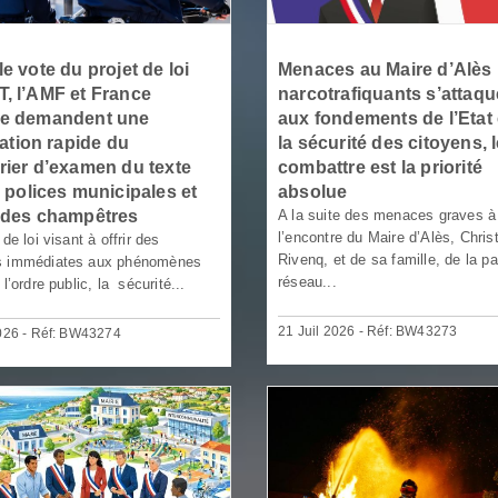
e vote du projet de loi
Menaces au Maire d’Alès :
, l’AMF et France
narcotrafiquants s’attaqu
ne demandent une
aux fondements de l’Etat 
cation rapide du
la sécurité des citoyens, 
rier d’examen du texte
combattre est la priorité
s polices municipales et
absolue
rdes champêtres
A la suite des menaces graves à
l’encontre du Maire d’Alès, Chris
 de loi visant à offrir des
Rivenq, et de sa famille, de la pa
s immédiates aux phénomènes
réseau...
 l’ordre public, la sécurité...
21 Juil 2026 - Réf: BW43273
2026 - Réf: BW43274