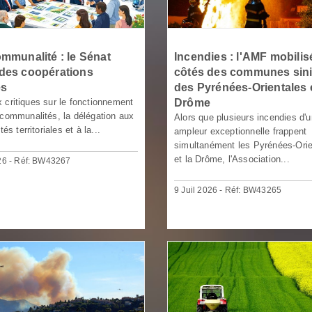
ommunalité : le Sénat
Incendies : l'AMF mobilis
des coopérations
côtés des communes sini
es
des Pyrénées-Orientales e
 critiques sur le fonctionnement
Drôme
rcommunalités, la délégation aux
Alors que plusieurs incendies d'
tés territoriales et à la...
ampleur exceptionnelle frappent
simultanément les Pyrénées-Orie
et la Drôme, l'Association...
026 - Réf: BW43267
9 Juil 2026 - Réf: BW43265