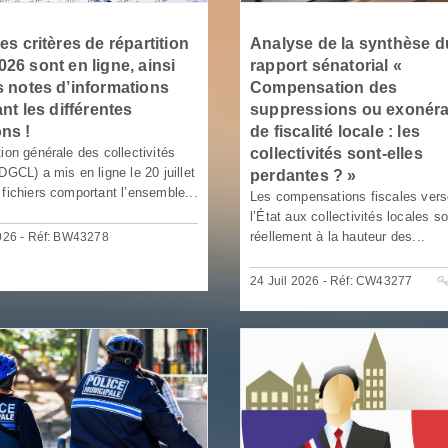
es critères de répartition
Analyse de la synthèse d
026 sont en ligne, ainsi
rapport sénatorial «
s notes d’informations
Compensation des
ant les différentes
suppressions ou exonéra
ons !
de fiscalité locale : les
tion générale des collectivités
collectivités sont-elles
DGCL) a mis en ligne le 20 juillet
perdantes ? »
 fichiers comportant l’ensemble...
Les compensations fiscales vers
l’État aux collectivités locales so
réellement à la hauteur des...
2026 - Réf: BW43278
24 Juil 2026 - Réf: CW43277