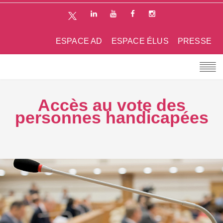
ESPACE AD
ESPACE ÉLUS
PRESSE
Accès au vote des
personnes handicapées