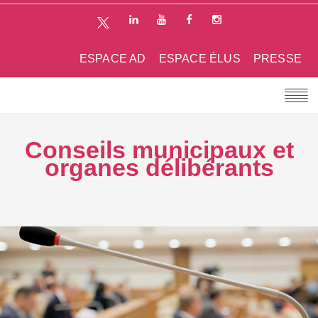
ESPACE AD
ESPACE ÉLUS
PRESSE
Conseils municipaux et
organes délibérants