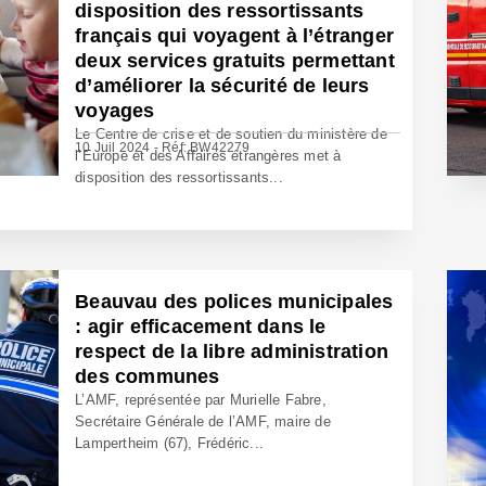
disposition des ressortissants
français qui voyagent à l’étranger
deux services gratuits permettant
d’améliorer la sécurité de leurs
voyages
Le Centre de crise et de soutien du ministère de
10 Juil 2024 - Réf: BW42279
l’Europe et des Affaires étrangères met à
disposition des ressortissants...
Beauvau des polices municipales
: agir efficacement dans le
respect de la libre administration
des communes
L’AMF, représentée par Murielle Fabre,
Secrétaire Générale de l’AMF, maire de
Lampertheim (67), Frédéric...