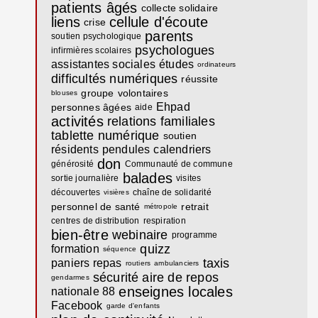
patients âgés
collecte solidaire
liens
cellule d'écoute
crise
parents
soutien psychologique
psychologues
infirmières scolaires
assistantes sociales
études
ordinateurs
difficultés numériques
réussite
groupe
volontaires
blouses
Ehpad
personnes âgées
aide
activités
relations familiales
tablette numérique
soutien
résidents
pendules
calendriers
don
générosité
Communauté de commune
balades
sortie journalière
visites
découvertes
chaîne de solidarité
visières
personnel de santé
retrait
métropole
centres de distribution
respiration
bien-être
webinaire
programme
quizz
formation
séquence
taxis
paniers repas
routiers
ambulanciers
sécurité
aire de repos
gendarmes
enseignes locales
nationale 88
Facebook
garde d'enfants