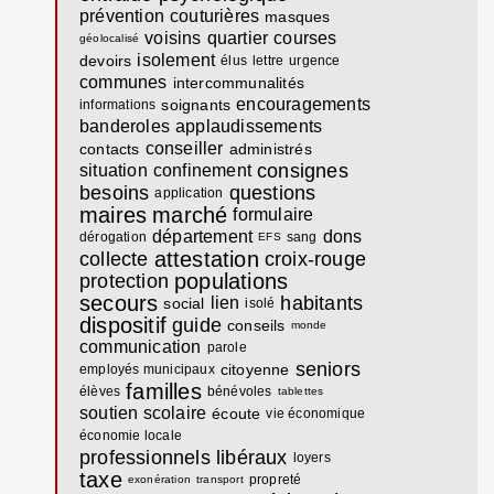
prévention
couturières
masques
voisins
quartier
courses
géolocalisé
isolement
devoirs
élus
lettre
urgence
communes
intercommunalités
encouragements
soignants
informations
banderoles
applaudissements
conseiller
contacts
administrés
consignes
situation
confinement
besoins
questions
application
maires
marché
formulaire
département
dons
dérogation
sang
EFS
attestation
collecte
croix-rouge
populations
protection
secours
habitants
lien
social
isolé
dispositif
guide
conseils
monde
communication
parole
seniors
citoyenne
employés municipaux
familles
élèves
bénévoles
tablettes
soutien scolaire
écoute
vie économique
économie locale
professionnels libéraux
loyers
taxe
propreté
exonération
transport