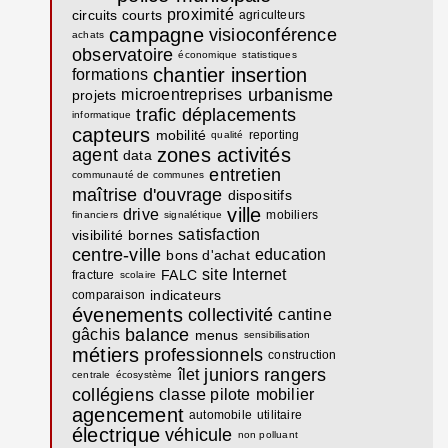
proximité
circuits courts
agriculteurs
campagne
visioconférence
achats
observatoire
économique
statistiques
chantier
insertion
formations
urbanisme
microentreprises
projets
trafic
déplacements
informatique
capteurs
mobilité
reporting
qualité
zones activités
agent
data
entretien
communauté de communes
maîtrise d'ouvrage
dispositifs
ville
drive
mobiliers
financiers
signalétique
satisfaction
visibilité
bornes
centre-ville
education
bons d'achat
site Internet
FALC
fracture
scolaire
indicateurs
comparaison
évenements
collectivité
cantine
balance
gâchis
menus
sensibilisation
métiers
professionnels
construction
juniors rangers
îlet
centrale
écosystème
collégiens
classe pilote
mobilier
agencement
automobile
utilitaire
électrique
véhicule
non polluant