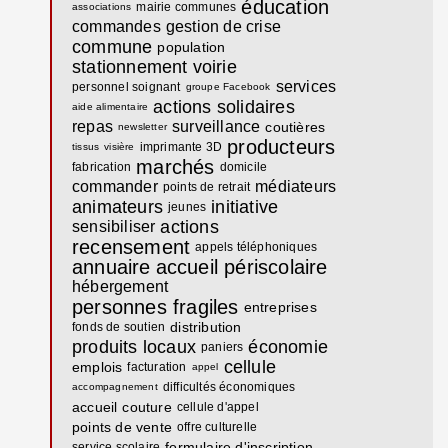
éducation
mairie communes
associations
commandes
gestion de crise
commune
population
stationnement
voirie
services
personnel soignant
groupe Facebook
actions solidaires
aide alimentaire
repas
surveillance
coutières
newsletter
producteurs
imprimante 3D
tissus
visière
marchés
fabrication
domicile
commander
médiateurs
points de retrait
animateurs
initiative
jeunes
actions
sensibiliser
recensement
appels téléphoniques
annuaire
accueil périscolaire
hébergement
personnes fragiles
entreprises
distribution
fonds de soutien
produits locaux
économie
paniers
cellule
emplois
facturation
appel
difficultés économiques
accompagnement
accueil
couture
cellule d'appel
points de vente
offre culturelle
formulaire d'inscription
service scolaire