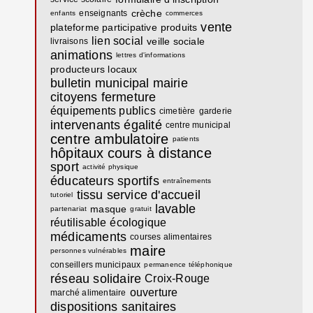
crèche
enseignants
enfants
commerces
vente
plateforme participative
produits
lien social
veille sociale
livraisons
animations
lettres d'informations
producteurs locaux
bulletin municipal
mairie
citoyens
fermeture
équipements publics
cimetière
garderie
intervenants
égalité
centre municipal
centre ambulatoire
patients
hôpitaux
cours à distance
sport
activité physique
éducateurs sportifs
entraînements
tissu
service d'accueil
tutoriel
lavable
masque
partenariat
gratuit
réutilisable
écologique
médicaments
courses alimentaires
maire
personnes vulnérables
conseillers municipaux
permanence téléphonique
réseau solidaire
Croix-Rouge
ouverture
marché alimentaire
dispositions sanitaires