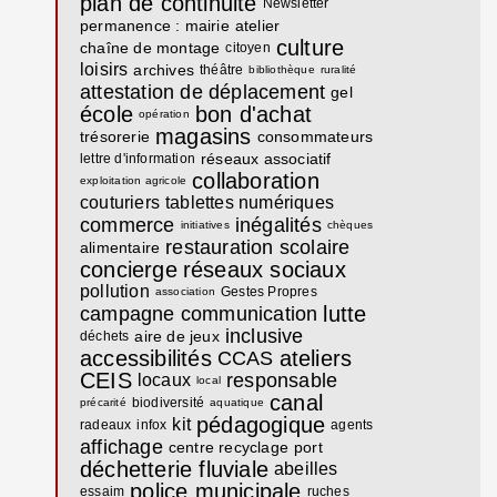
plan de continuité
Newsletter
permanence : mairie
atelier
culture
chaîne de montage
citoyen
loisirs
archives
théâtre
bibliothèque
ruralité
attestation de déplacement
gel
école
bon d'achat
opération
magasins
trésorerie
consommateurs
réseaux associatif
lettre d'information
collaboration
exploitation agricole
couturiers
tablettes numériques
commerce
inégalités
initiatives
chèques
restauration scolaire
alimentaire
concierge
réseaux sociaux
pollution
Gestes Propres
association
lutte
campagne communication
inclusive
aire de jeux
déchets
accessibilités
ateliers
CCAS
CEIS
responsable
locaux
local
canal
biodiversité
précarité
aquatique
pédagogique
kit
radeaux
infox
agents
affichage
centre recyclage
port
déchetterie fluviale
abeilles
police municipale
essaim
ruches