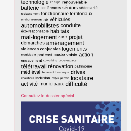
technologie
renouvelable
énergie
batterie
séniors
conférences
sédentarité
fonctionnaire territoriaux
reclassement
véhicules
air
environnement
automobilistes
conduite
habitats
éco-responsable
mal-logement
projet
outils
aménagement
démarches
logements
violences conjugales
action
podcast
voisin
musée
municipale
engagement
coworking
cyberespace
télétravail
rénovation
patrimoine
drives
médiéval
bâtiment
historique
locataire
inclusion
chantiers
rallys
permis
difficulté
activité
municipaux
Consultez le dossier spécial :