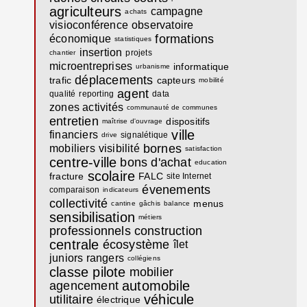
agriculteurs
campagne
achats
visioconférence
observatoire
formations
économique
statistiques
insertion
projets
chantier
microentreprises
informatique
urbanisme
déplacements
trafic
capteurs
mobilité
agent
qualité
reporting
data
zones activités
communauté de communes
entretien
dispositifs
maîtrise d'ouvrage
ville
financiers
signalétique
drive
bornes
mobiliers
visibilité
satisfaction
centre-ville
bons d'achat
education
scolaire
fracture
FALC
site Internet
évenements
comparaison
indicateurs
collectivité
menus
cantine
gâchis
balance
sensibilisation
métiers
professionnels
construction
centrale
écosystème
îlet
juniors rangers
collégiens
classe pilote
mobilier
automobile
agencement
véhicule
utilitaire
électrique