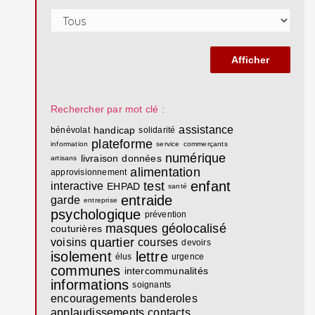
Rechercher par mot clé :
assistance
handicap
bénévolat
solidarité
plateforme
information
service
commerçants
numérique
livraison
données
artisans
alimentation
approvisionnement
enfant
test
interactive
EHPAD
santé
entraide
garde
entreprise
psychologique
prévention
masques
géolocalisé
couturières
quartier
voisins
courses
devoirs
isolement
lettre
élus
urgence
communes
intercommunalités
informations
soignants
encouragements
banderoles
applaudissements
contacts