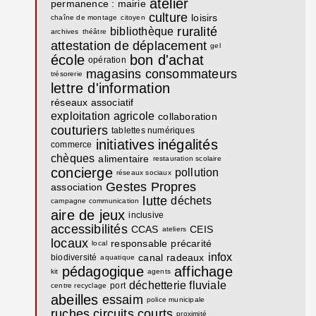
atelier
permanence : mairie
culture
loisirs
chaîne de montage
citoyen
ruralité
bibliothèque
archives
théâtre
attestation de déplacement
gel
école
bon d'achat
opération
magasins
consommateurs
trésorerie
lettre d'information
réseaux associatif
exploitation agricole
collaboration
couturiers
tablettes numériques
initiatives
inégalités
commerce
chèques
alimentaire
restauration scolaire
concierge
pollution
réseaux sociaux
Gestes Propres
association
lutte
déchets
campagne communication
aire de jeux
inclusive
accessibilités
CCAS
CEIS
ateliers
locaux
responsable
précarité
local
infox
canal
radeaux
biodiversité
aquatique
pédagogique
affichage
kit
agents
déchetterie fluviale
port
centre recyclage
abeilles
essaim
police municipale
ruches
circuits courts
proximité