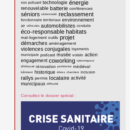
énergie
technologie
non polluant
batterie
renouvelable
conférences
séniors
reclassement
sédentarité
environnement
fonctionnaire territoriaux
automobilistes
air
conduite
véhicules
éco-responsable
habitats
projet
mal-logement
outils
démarches
aménagement
violences conjugales
logements
musée
action
podcast
voisin
municipale
coworking
engagement
cyberespace
rénovation
médiéval
télétravail
patrimoine
historique
inclusion
bâtiment
drives
chantiers
rallys
locataire
activité
permis
municipaux
difficulté
Consultez le dossier spécial :