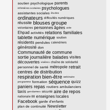
parents
soutien psychologique
psychologues
infirmières scolaires
assistantes sociales
études
ordinateurs
difficultés numériques
blouses
groupe
réussite
personnes âgées
volontaires
aide
relations familiales
Ehpad
activités
tablette numérique
soutien
résidents
pendules
calendriers
générosité
don
Communauté de commune
sortie journalière
balades
visites
découvertes
chaîne de solidarité
visières
retrait
métropole
personnel de santé
centres de distribution
respiration
bien-être
webinaire
séquence
quizz
formation
programme
paniers repas
routiers
ambulanciers
aire de repos
taxis
sécurité
gendarmes
enseignes locales
nationale 88
Facebook
garde d'enfants
Newsletter
plan de continuité