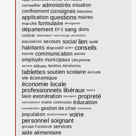
administrés
situation
conseiller
consignes
confinement
besoins
questions
application
maires
formulaire
marché
dérogation
département
sang
dons
EFS
collecte
attestation
croix-rouge
protection
lien
social
secours
isolé
populations
conseils
habitants
dispositif
guide
communication
monde
parole
employés municipaux
citoyenne
élèves
familles
bénévoles
seniors
tablettes
soutien scolaire
écoute
vie économique
économie locale
professionnels libéraux
loyers
propreté
exonération
taxe
transport
éducation
mairie communes
associations
gestion de crise
commandes
commune
voirie
population
stationnement
personnel soignant
services
groupe Facebook
aide alimentaire