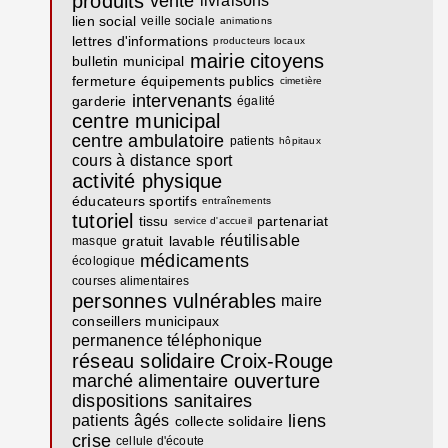
produits
vente
livraisons
lien social
veille sociale
animations
lettres d'informations
producteurs locaux
mairie
citoyens
bulletin municipal
fermeture
équipements publics
cimetière
intervenants
garderie
égalité
centre municipal
centre ambulatoire
patients
hôpitaux
cours à distance
sport
activité physique
éducateurs sportifs
entraînements
tutoriel
tissu
partenariat
service d'accueil
réutilisable
gratuit
lavable
masque
médicaments
écologique
courses alimentaires
personnes vulnérables
maire
conseillers municipaux
permanence téléphonique
réseau solidaire
Croix-Rouge
ouverture
marché alimentaire
dispositions sanitaires
liens
patients âgés
collecte solidaire
crise
cellule d'écoute