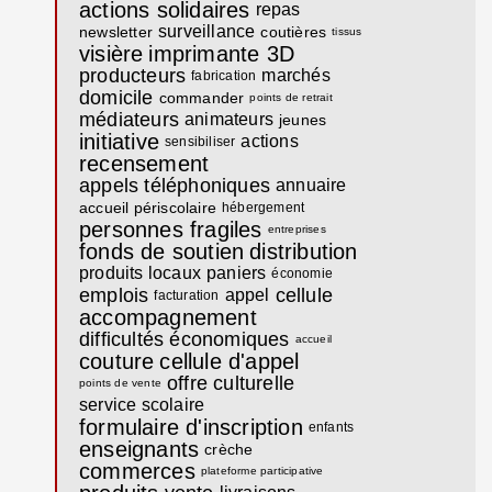
actions solidaires
repas
surveillance
newsletter
coutières
tissus
visière
imprimante 3D
producteurs
marchés
fabrication
domicile
commander
points de retrait
médiateurs
animateurs
jeunes
initiative
actions
sensibiliser
recensement
appels téléphoniques
annuaire
accueil périscolaire
hébergement
personnes fragiles
entreprises
fonds de soutien
distribution
produits locaux
paniers
économie
emplois
cellule
appel
facturation
accompagnement
difficultés économiques
accueil
couture
cellule d'appel
offre culturelle
points de vente
service scolaire
formulaire d'inscription
enfants
enseignants
crèche
commerces
plateforme participative