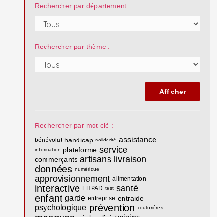
Rechercher par département :
Rechercher par thème :
Rechercher par mot clé :
assistance
handicap
bénévolat
solidarité
service
plateforme
information
artisans
livraison
commerçants
données
numérique
approvisionnement
alimentation
interactive
santé
EHPAD
test
enfant
garde
entraide
entreprise
prévention
psychologique
couturières