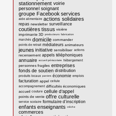
stationnement
voirie
personnel soignant
groupe Facebook
services
actions solidaires
aide alimentaire
repas
surveillance
newsletter
coutières
tissus
visière
imprimante 3D
producteurs
fabrication
domicile
commander
marchés
médiateurs
animateurs
points de retrait
jeunes
initiative
sensibiliser
actions
appels téléphoniques
recensement
annuaire
hébergement
accueil périscolaire
entreprises
personnes fragiles
fonds de soutien
distribution
économie
produits locaux
emplois
paniers
facturation
appel
cellule
difficultés économiques
accompagnement
cellule d'appel
accueil
couture
offre culturelle
points de vente
formulaire d'inscription
service scolaire
enfants
enseignants
crèche
commerces