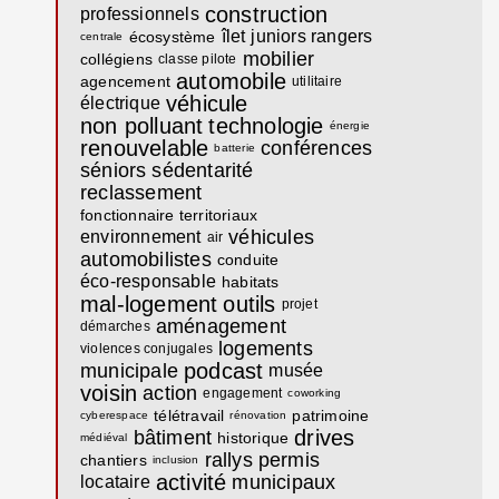
construction
professionnels
îlet
juniors rangers
écosystème
centrale
mobilier
collégiens
classe pilote
automobile
agencement
utilitaire
véhicule
électrique
non polluant
technologie
énergie
renouvelable
conférences
batterie
séniors
sédentarité
reclassement
fonctionnaire territoriaux
véhicules
environnement
air
automobilistes
conduite
éco-responsable
habitats
mal-logement
outils
projet
aménagement
démarches
logements
violences conjugales
podcast
municipale
musée
voisin
action
engagement
coworking
télétravail
patrimoine
cyberespace
rénovation
drives
bâtiment
historique
médiéval
rallys
permis
chantiers
inclusion
activité
municipaux
locataire