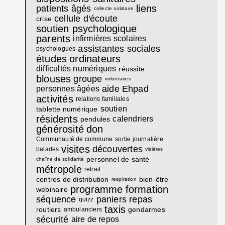
liens
patients âgés
collecte solidaire
cellule d'écoute
crise
soutien psychologique
parents
infirmières scolaires
assistantes sociales
psychologues
études
ordinateurs
difficultés numériques
réussite
blouses
groupe
volontaires
aide
Ehpad
personnes âgées
activités
relations familiales
soutien
tablette numérique
résidents
calendriers
pendules
générosité
don
Communauté de commune
sortie journalière
visites
découvertes
balades
visières
personnel de santé
chaîne de solidarité
métropole
retrait
centres de distribution
bien-être
respiration
programme
formation
webinaire
séquence
paniers repas
quizz
taxis
routiers
gendarmes
ambulanciers
sécurité
aire de repos