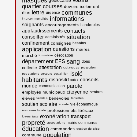
masques
voisins
géolocalisé
quartier
courses
devoirs
isolement
communes
lettre
élus
urgence
informations
intercommunalités
soignants
encouragements
banderoles
contacts
applaudissements
situation
conseiller
administrés
confinement
consignes
besoins
application
questions
maires
marché
dérogation
formulaire
sang
département
EFS
dons
attestation
collecte
croix-rouge
protection
isolé
populations
secours
social
lien
habitants
dispositif
conseils
guide
parole
monde
communication
citoyenne
employés municipaux
seniors
élèves
bénévoles
familles
tablettes
soutien scolaire
vie économique
écoute
professionnels libéraux
économie locale
exonération
transport
loyers
taxe
propreté
mairie communes
associations
éducation
commandes
gestion de crise
population
commune