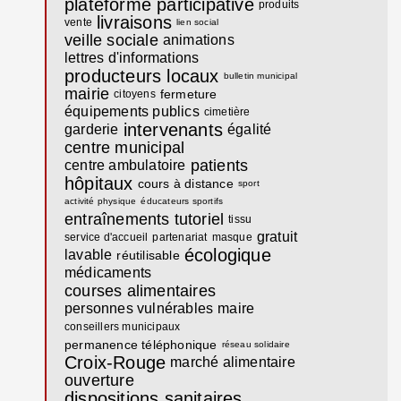
plateforme participative
produits
livraisons
vente
lien social
veille sociale
animations
lettres d'informations
producteurs locaux
bulletin municipal
mairie
fermeture
citoyens
équipements publics
cimetière
intervenants
garderie
égalité
centre municipal
patients
centre ambulatoire
hôpitaux
cours à distance
sport
activité physique
éducateurs sportifs
entraînements
tutoriel
tissu
gratuit
service d'accueil
partenariat
masque
écologique
lavable
réutilisable
médicaments
courses alimentaires
personnes vulnérables
maire
conseillers municipaux
permanence téléphonique
réseau solidaire
Croix-Rouge
marché alimentaire
ouverture
dispositions sanitaires