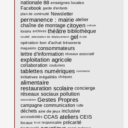
nationale 88
enseignes locales
Facebook
garde d'enfants
Newsletter
plan de continuité
permanence : mairie
atelier
citoyen
chaîne de montage
culture
théâtre
bibliothèque
loisirs
archives
gel
ruralité
attestation de déplacement
école
opération
bon d'achat
trésorerie
consommateurs
magasins
lettre d'information
réseaux associatif
exploitation agricole
collaboration
couturiers
tablettes numériques
commerce
initiatives
inégalités
chèques
alimentaire
restauration scolaire
concierge
réseaux sociaux
pollution
Gestes Propres
association
campagne communication
lutte
déchets
inclusive
aire de jeux
ateliers
CCAS
CEIS
accessibilités
précarité
locaux
responsable
local