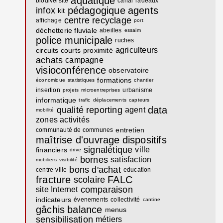
aquatique
biodiversité
canal
radeaux
pédagogique
agents
infox
kit
centre recyclage
affichage
port
déchetterie fluviale
abeilles
essaim
police municipale
ruches
agriculteurs
circuits courts
proximité
achats
campagne
visioconférence
observatoire
formations
économique
statistiques
chantier
insertion
urbanisme
projets
microentreprises
informatique
trafic
déplacements
capteurs
data
qualité
reporting
agent
mobilité
zones activités
entretien
communauté de communes
maîtrise d'ouvrage
dispositifs
signalétique
ville
financiers
drive
bornes
satisfaction
mobiliers
visibilité
bons d'achat
centre-ville
education
fracture
FALC
scolaire
comparaison
site Internet
indicateurs
évenements
collectivité
cantine
gâchis
balance
menus
sensibilisation
métiers