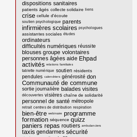
dispositions sanitaires
patients âgés
collecte solidaire
liens
crise
cellule d'écoute
parents
soutien psychologique
infirmières scolaires
psychologues
assistantes sociales
études
ordinateurs
difficultés numériques
réussite
blouses
groupe
volontaires
Ehpad
personnes âgées
aide
activités
relations familiales
soutien
résidents
tablette numérique
don
pendules
générosité
calendriers
Communauté de commune
balades
visites
sortie journalière
visières
chaîne de solidarité
découvertes
personnel de santé
métropole
retrait
centres de distribution
respiration
bien-être
programme
webinaire
formation
quizz
séquence
paniers repas
routiers
ambulanciers
taxis
sécurité
gendarmes