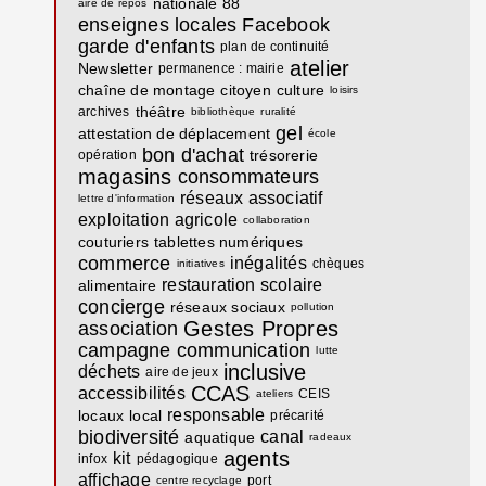
nationale 88
aire de repos
enseignes locales
Facebook
garde d'enfants
plan de continuité
atelier
Newsletter
permanence : mairie
chaîne de montage
citoyen
culture
loisirs
théâtre
archives
bibliothèque
ruralité
gel
attestation de déplacement
école
bon d'achat
trésorerie
opération
magasins
consommateurs
réseaux associatif
lettre d'information
exploitation agricole
collaboration
couturiers
tablettes numériques
commerce
inégalités
chèques
initiatives
restauration scolaire
alimentaire
concierge
réseaux sociaux
pollution
Gestes Propres
association
campagne communication
lutte
inclusive
déchets
aire de jeux
CCAS
accessibilités
CEIS
ateliers
responsable
locaux
local
précarité
biodiversité
canal
aquatique
radeaux
agents
kit
infox
pédagogique
affichage
port
centre recyclage