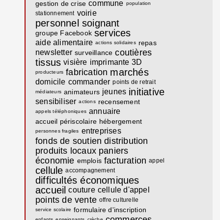
commune
gestion de crise
population
voirie
stationnement
personnel soignant
services
groupe Facebook
aide alimentaire
repas
actions solidaires
coutières
newsletter
surveillance
tissus
visière
imprimante 3D
marchés
fabrication
producteurs
domicile
commander
points de retrait
initiative
jeunes
animateurs
médiateurs
sensibiliser
recensement
actions
annuaire
appels téléphoniques
accueil périscolaire
hébergement
entreprises
personnes fragiles
fonds de soutien
distribution
produits locaux
paniers
économie
facturation
emplois
appel
cellule
accompagnement
difficultés économiques
accueil
couture
cellule d'appel
points de vente
offre culturelle
formulaire d'inscription
service scolaire
commerces
enfants
enseignants
crèche