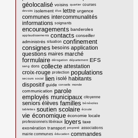
géolocalisé
voisins
courses
quartier
lettre
isolement
urgence
devoirs
élus
communes
intercommunalités
informations
soignants
encouragements
banderoles
contacts
conseiller
applaudissements
confinement
administrés
situation
consignes
application
besoins
questions
marché
maires
formulaire
EFS
dérogation
département
collecte
attestation
dons
sang
populations
croix-rouge
protection
lien
habitants
isolé
secours
social
dispositif
guide
conseils
monde
parole
communication
employés municipaux
citoyenne
familles
seniors
élèves
bénévoles
soutien scolaire
tablettes
écoute
vie économique
économie locale
loyers
taxe
professionnels libéraux
exonération
transport
associations
propreté
commandes
mairie communes
éducation