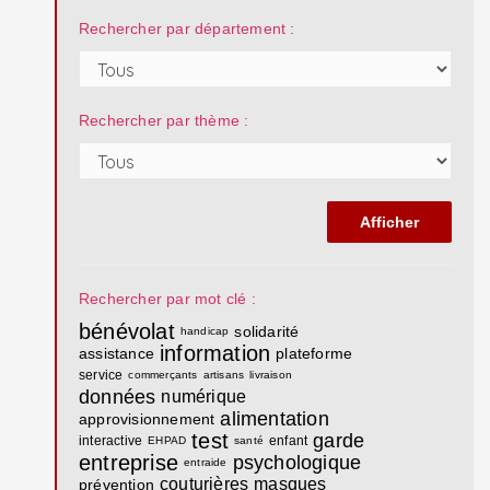
Rechercher par département :
Rechercher par thème :
Rechercher par mot clé :
bénévolat
solidarité
handicap
information
assistance
plateforme
service
commerçants
artisans
livraison
données
numérique
alimentation
approvisionnement
test
garde
interactive
enfant
EHPAD
santé
entreprise
psychologique
entraide
couturières
masques
prévention