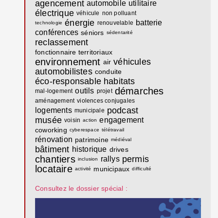
agencement
automobile
utilitaire
électrique
véhicule
non polluant
énergie
batterie
renouvelable
technologie
conférences
séniors
sédentarité
reclassement
fonctionnaire territoriaux
environnement
véhicules
air
automobilistes
conduite
éco-responsable
habitats
démarches
outils
mal-logement
projet
aménagement
violences conjugales
podcast
logements
municipale
musée
engagement
voisin
action
coworking
cyberespace
télétravail
rénovation
patrimoine
médiéval
bâtiment
historique
drives
chantiers
permis
rallys
inclusion
locataire
municipaux
activité
difficulté
Consultez le dossier spécial :