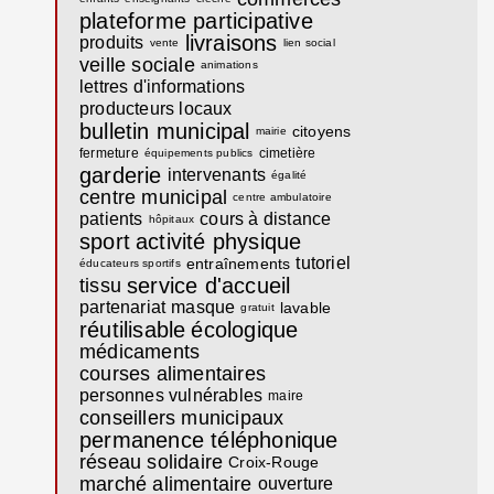
plateforme participative
livraisons
produits
vente
lien social
veille sociale
animations
lettres d'informations
producteurs locaux
bulletin municipal
citoyens
mairie
fermeture
cimetière
équipements publics
garderie
intervenants
égalité
centre municipal
centre ambulatoire
patients
cours à distance
hôpitaux
sport
activité physique
tutoriel
entraînements
éducateurs sportifs
service d'accueil
tissu
partenariat
masque
lavable
gratuit
réutilisable
écologique
médicaments
courses alimentaires
personnes vulnérables
maire
conseillers municipaux
permanence téléphonique
réseau solidaire
Croix-Rouge
marché alimentaire
ouverture