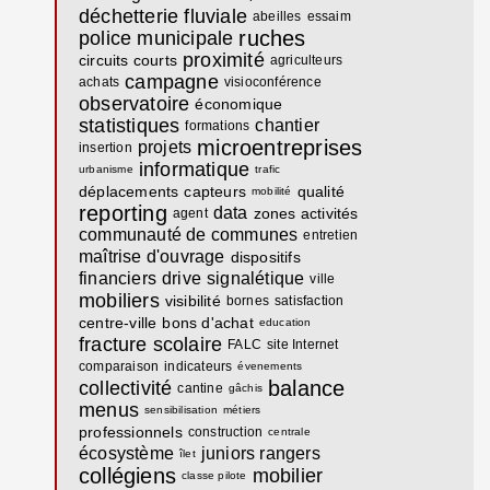
déchetterie fluviale
abeilles
essaim
ruches
police municipale
proximité
circuits courts
agriculteurs
campagne
achats
visioconférence
observatoire
économique
statistiques
chantier
formations
microentreprises
projets
insertion
informatique
urbanisme
trafic
déplacements
capteurs
qualité
mobilité
reporting
data
zones activités
agent
communauté de communes
entretien
maîtrise d'ouvrage
dispositifs
financiers
drive
signalétique
ville
mobiliers
visibilité
bornes
satisfaction
centre-ville
bons d'achat
education
fracture
scolaire
FALC
site Internet
comparaison
indicateurs
évenements
balance
collectivité
cantine
gâchis
menus
sensibilisation
métiers
professionnels
construction
centrale
écosystème
juniors rangers
îlet
collégiens
mobilier
classe pilote