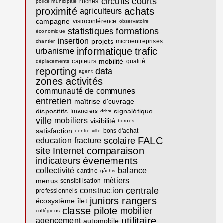
circuits courts
ruches
police municipale
proximité
achats
agriculteurs
campagne
visioconférence
observatoire
statistiques
formations
économique
insertion
projets
microentreprises
chantier
informatique
trafic
urbanisme
mobilité
capteurs
qualité
déplacements
reporting
data
agent
zones activités
communauté de communes
entretien
maîtrise d'ouvrage
dispositifs
signalétique
financiers
drive
ville
mobiliers
visibilité
bornes
satisfaction
bons d'achat
centre-ville
FALC
scolaire
education
fracture
comparaison
site Internet
évenements
indicateurs
collectivité
balance
cantine
gâchis
métiers
menus
sensibilisation
centrale
construction
professionnels
juniors rangers
écosystème
îlet
classe pilote
mobilier
collégiens
utilitaire
agencement
automobile