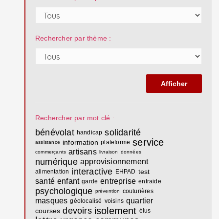
Rechercher par thème :
Rechercher par mot clé :
bénévolat
solidarité
handicap
service
information
plateforme
assistance
artisans
commerçants
livraison
données
numérique
approvisionnement
interactive
test
alimentation
EHPAD
santé
enfant
entreprise
garde
entraide
psychologique
couturières
prévention
masques
quartier
géolocalisé
voisins
isolement
devoirs
courses
élus