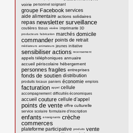
voirie
personnel soignant
groupe Facebook
services
aide alimentaire
actions solidaires
newsletter
surveillance
repas
coutières
tissus
imprimante 3D
visière
domicile
marchés
producteurs
fabrication
commander
points de retrait
jeunes
initiative
médiateurs
animateurs
sensibiliser
actions
recensement
appels téléphoniques
annuaire
accueil périscolaire
hébergement
personnes fragiles
entreprises
fonds de soutien
distribution
économie
produits locaux
paniers
emplois
facturation
cellule
appel
accompagnement
difficultés économiques
couture
accueil
cellule d'appel
points de vente
offre culturelle
service scolaire
formulaire d'inscription
enfants
crèche
enseignants
commerces
vente
plateforme participative
produits