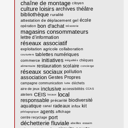
chaîne de montage
citoyen
culture
loisirs
archives
théâtre
bibliothèque
ruralité
école
attestation de déplacement
gel
bon d'achat
opération
trésorerie
magasins
consommateurs
lettre d'information
réseaux associatif
exploitation agricole
collaboration
tablettes numériques
couturiers
initiatives
commerce
chèques
inégalités
restauration scolaire
alimentaire
concierge
réseaux sociaux
pollution
association
Gestes Propres
campagne communication
déchets
lutte
inclusive
aire de jeux
accessibilités
CCAS
local
CEIS
ateliers
locaux
responsable
biodiversité
précarité
aquatique
radeaux
kit
infox
canal
agents
affichage
pédagogique
port
centre recyclage
déchetterie fluviale
abeilles
essaim