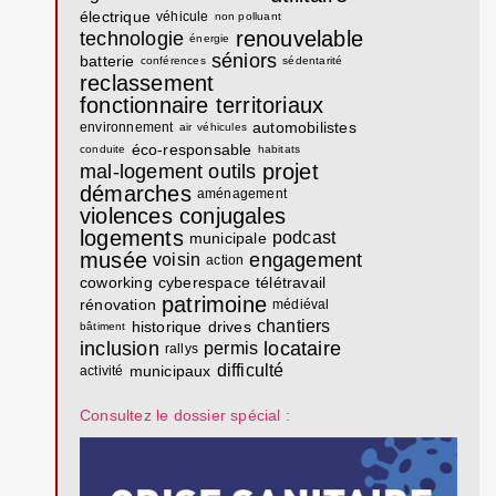
électrique
véhicule
non polluant
renouvelable
technologie
énergie
séniors
batterie
conférences
sédentarité
reclassement
fonctionnaire territoriaux
automobilistes
environnement
air
véhicules
éco-responsable
conduite
habitats
projet
mal-logement
outils
démarches
aménagement
violences conjugales
logements
podcast
municipale
musée
engagement
voisin
action
coworking
cyberespace
télétravail
patrimoine
rénovation
médiéval
chantiers
historique
drives
bâtiment
inclusion
locataire
permis
rallys
difficulté
municipaux
activité
Consultez le dossier spécial :