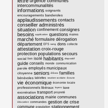
lettre
urgence
communes
intercommunalités
informations
soignants
encouragements
banderoles
applaudissements
contacts
conseiller
administrés
situation
consignes
confinement
besoins
questions
maires
application
marché
formulaire
dérogation
département
dons
EFS
collecte
sang
attestation
croix-rouge
protection
populations
secours
habitants
isolé
social
lien
dispositif
guide
conseils
monde
communication
employés municipaux
parole
seniors
familles
citoyenne
élèves
bénévoles
tablettes
soutien scolaire
écoute
vie économique
économie locale
professionnels libéraux
taxe
loyers
transport
exonération
propreté
associations
mairie communes
gestion de crise
commandes
éducation
stationnement
commune
population