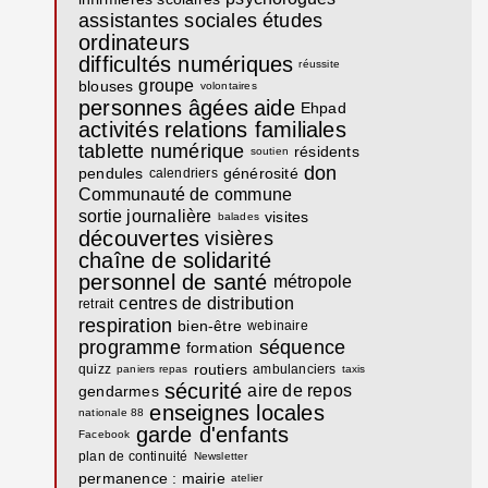
assistantes sociales
études
ordinateurs
difficultés numériques
réussite
groupe
blouses
volontaires
personnes âgées
aide
Ehpad
activités
relations familiales
tablette numérique
résidents
soutien
don
pendules
générosité
calendriers
Communauté de commune
sortie journalière
visites
balades
découvertes
visières
chaîne de solidarité
personnel de santé
métropole
centres de distribution
retrait
respiration
bien-être
webinaire
programme
séquence
formation
routiers
quizz
ambulanciers
paniers repas
taxis
sécurité
aire de repos
gendarmes
enseignes locales
nationale 88
garde d'enfants
Facebook
plan de continuité
Newsletter
permanence : mairie
atelier