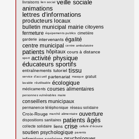
veille sociale
livraisons
lien social
animations
lettres d'informations
producteurs locaux
bulletin municipal
mairie
citoyens
fermeture
cimetière
équipements publics
égalité
intervenants
garderie
centre municipal
centre ambulatoire
patients
hôpitaux
cours à distance
activité physique
sport
éducateurs sportifs
tissu
entraînements
tutoriel
partenariat
gratuit
service d'accueil
masque
écologique
lavable
réutilisable
courses alimentaires
médicaments
personnes vulnérables
maire
conseillers municipaux
permanence téléphonique
réseau solidaire
ouverture
Croix-Rouge
marché alimentaire
patients âgés
dispositions sanitaires
crise
liens
collecte solidaire
cellule d'écoute
soutien psychologique
parents
psychologues
infirmières scolaires