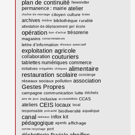
plan de continuité
Newsletter
atelier
permanence : mairie
citoyen
culture
chaîne de montage
loisirs
archives
bibliothèque
ruralité
théâtre
attestation de déplacement
gel
école
opération
trésorerie
bon d'achat
magasins
consommateurs
lettre d'information
réseaux associatif
exploitation agricole
couturiers
collaboration
tablettes numériques
commerce
alimentaire
initiatives
inégalités
chèques
restauration scolaire
concierge
association
réseaux sociaux
pollution
Gestes Propres
campagne communication
lutte
déchets
inclusive
CCAS
aire de jeux
accessibilités
CEIS
locaux
ateliers
local
biodiversité
responsable
aquatique
précarité
canal
infox
kit
radeaux
pédagogique
affichage
agents
port
centre recyclage
abeilles
déchetterie fluviale