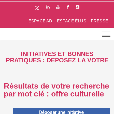
ESPACE AD
ESPACE ÉLUS
PRESSE
INITIATIVES ET BONNES
PRATIQUES : DEPOSEZ LA VOTRE
Résultats de votre recherche
par mot clé : offre culturelle
Déposer une initiative