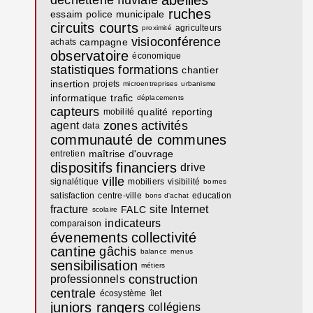
ruches
essaim
police municipale
circuits courts
agriculteurs
proximité
visioconférence
campagne
achats
observatoire
économique
statistiques
formations
chantier
insertion
projets
microentreprises
urbanisme
informatique
trafic
déplacements
capteurs
qualité
reporting
mobilité
zones activités
agent
data
communauté de communes
maîtrise d'ouvrage
entretien
dispositifs
financiers
drive
ville
signalétique
mobiliers
visibilité
bornes
satisfaction
centre-ville
education
bons d'achat
fracture
site Internet
FALC
scolaire
indicateurs
comparaison
évenements
collectivité
cantine
gâchis
balance
menus
sensibilisation
métiers
construction
professionnels
centrale
écosystème
îlet
juniors rangers
collégiens