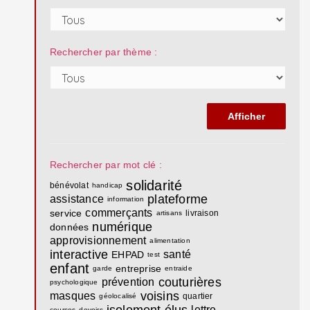
Rechercher par thème :
Rechercher par mot clé :
solidarité
bénévolat
handicap
plateforme
assistance
information
commerçants
service
livraison
artisans
numérique
données
approvisionnement
alimentation
interactive
santé
EHPAD
test
enfant
entreprise
garde
entraide
couturières
prévention
psychologique
voisins
masques
quartier
géolocalisé
isolement
élus
lettre
courses
devoirs