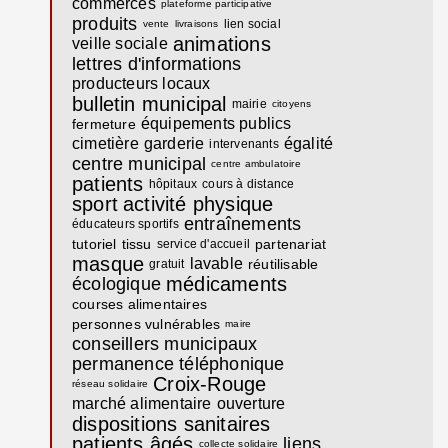
commerces
plateforme participative
produits
lien social
vente
livraisons
animations
veille sociale
lettres d'informations
producteurs locaux
bulletin municipal
mairie
citoyens
équipements publics
fermeture
cimetière
garderie
égalité
intervenants
centre municipal
centre ambulatoire
patients
hôpitaux
cours à distance
sport
activité physique
entraînements
éducateurs sportifs
tutoriel
tissu
partenariat
service d'accueil
masque
lavable
réutilisable
gratuit
médicaments
écologique
courses alimentaires
personnes vulnérables
maire
conseillers municipaux
permanence téléphonique
Croix-Rouge
réseau solidaire
marché alimentaire
ouverture
dispositions sanitaires
patients âgés
liens
collecte solidaire