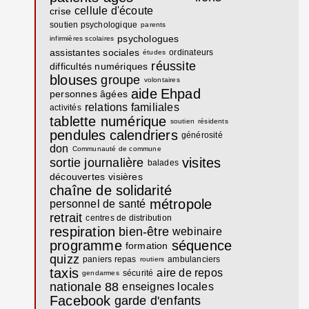
cellule d'écoute
crise
soutien psychologique
parents
psychologues
infirmières scolaires
assistantes sociales
ordinateurs
études
réussite
difficultés numériques
blouses
groupe
volontaires
aide
Ehpad
personnes âgées
relations familiales
activités
tablette numérique
soutien
résidents
pendules
calendriers
générosité
don
Communauté de commune
visites
sortie journalière
balades
découvertes
visières
chaîne de solidarité
métropole
personnel de santé
retrait
centres de distribution
respiration
bien-être
webinaire
programme
séquence
formation
quizz
paniers repas
ambulanciers
routiers
taxis
aire de repos
sécurité
gendarmes
nationale 88
enseignes locales
Facebook
garde d'enfants