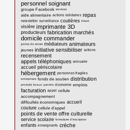
personnel soignant
groupe Facebook
services
repas
aide alimentaire
actions solidaires
coutières
newsletter
surveillance
tissus
imprimante 3D
visière
fabrication
marchés
producteurs
domicile
commander
animateurs
médiateurs
points de retrait
initiative
sensibiliser
jeunes
actions
recensement
appels téléphoniques
annuaire
accueil périscolaire
hébergement
personnes fragiles
distribution
fonds de soutien
entreprises
emplois
économie
produits locaux
paniers
facturation
cellule
appel
accompagnement
accueil
difficultés économiques
couture
cellule d'appel
points de vente
offre culturelle
service scolaire
formulaire d'inscription
crèche
enfants
enseignants