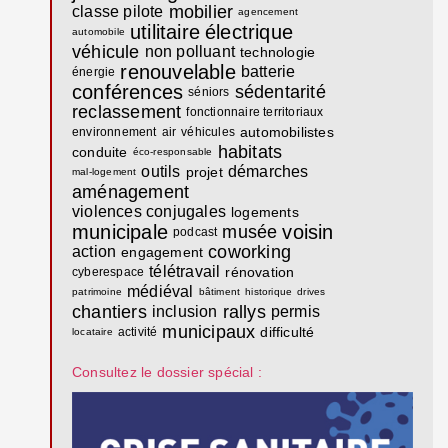
mobilier
classe pilote
agencement
utilitaire
électrique
automobile
véhicule
non polluant
technologie
renouvelable
batterie
énergie
conférences
sédentarité
séniors
reclassement
fonctionnaire territoriaux
automobilistes
environnement
air
véhicules
habitats
conduite
éco-responsable
outils
démarches
projet
mal-logement
aménagement
violences conjugales
logements
municipale
voisin
musée
podcast
coworking
action
engagement
télétravail
rénovation
cyberespace
médiéval
patrimoine
bâtiment
historique
drives
chantiers
rallys
inclusion
permis
municipaux
difficulté
activité
locataire
Consultez le dossier spécial :