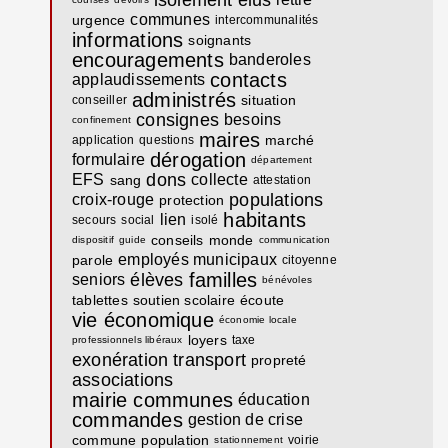
communes
urgence
intercommunalités
informations
soignants
encouragements
banderoles
contacts
applaudissements
administrés
situation
conseiller
consignes
besoins
confinement
maires
marché
application
questions
dérogation
formulaire
département
dons
EFS
collecte
sang
attestation
populations
croix-rouge
protection
habitants
lien
secours
social
isolé
conseils
monde
dispositif
guide
communication
employés municipaux
parole
citoyenne
familles
élèves
seniors
bénévoles
tablettes
soutien scolaire
écoute
vie économique
économie locale
loyers
taxe
professionnels libéraux
exonération
transport
propreté
associations
mairie communes
éducation
commandes
gestion de crise
commune
population
voirie
stationnement